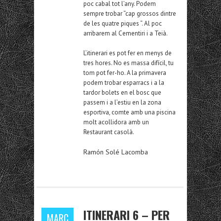
poc cabal tot l’any. Podem
sempre trobar “cap grossos dintre
de les quatre piques “. Al poc
arribarem al Cementiri i a Teià.
L’itinerari es pot fer en menys de
tres hores. No es massa difícil, tu
tom pot fer-ho. A la primavera
podem trobar esparracs i a la
tardor bolets en el bosc que
passem i a l’estiu en la zona
esportiva, comte amb una piscina
molt acollidora amb un
Restaurant casolà.
Ramón Solé Lacomba
ITINERARI 6 – PER
MARÇ