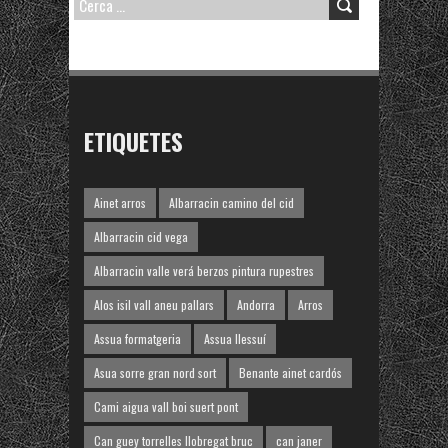
CERCA:
ETIQUETES
Ainet arros
Albarracin camino del cid
Albarracin cid vega
Albarracin valle verá berzos pintura rupestres
Alos isil vall aneu pallars
Andorra
Arros
Assua formatgeria
Assua llessuí
Asua sorre gran nord sort
Benante ainet cardós
Cami aigua vall boi suert pont
Can guey torrelles llobregat bruc
can janer