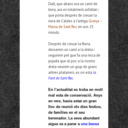
Dalt, que abans era un camí de
terra, ara es totalment asfaltat i
que porta desprès de creuar la
riera de Caldes a l’antiga
Granja –
Masia de Sant Roc
en uns 25
minuts.
Desprès de creuar la Riera,
deixarem un camí a la dreta i
seguirem pel que fa una mica de
pujada que al poc a la nostra
dreta veurem un grup de grans
arbres plataners, es on esta
la
Font de Sant Roc.
En l’actualitat es troba en molt
mal esta de conservació. Anys
en rere, havia estat un gran
lloc de reunió els dies festius,
de famílies en el seu
berenador. La seva abundant
aigua va a parar a
una bassa