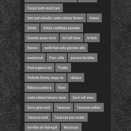
Cargol ports mont caro
font sant salvador santa coloma farners
france
Gelida
Gelida cantillepa penedes
Granota assua sorre
Isil vall àneu
le tech
llavorsi
molló font vella garrotxa alta
montserrat
Parc cella
parruca torrelles
Pont esglesia isil
Prades
Pudenta llorenç muga riu
rabassa
Rabassa andorra
Romí
santa coloma farners roure
Serví vall aneu
Sorre gran nord
Tavascan
Tavascan pallars
Tavascan pont
Tavascan pou cardos
torrelles de llobregat
Vacarisses