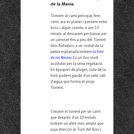
de la Masia.
Tornem al camí principal, fem
camí, ara es planer i passem entre
bosc i algun conreu, a uns 15
minuts al deixarem per baixar per
un caminet fins a peu del Torrent
dels Bufadors, a un costat de la
petita esplanada trobem
la Font
de les Rovires.
Es un lloc molt
acollidor per la seva vegetació.
En èpoques de pluges, sota de la
font, podem gaudir d’un petit salt
d’aigua que forma el propi
Torrent.
.
Creuem el torrent per un camí
que desprès d’un 10 minuts
trobem un altre mes ample que
puja direcció al Turó del Bori (