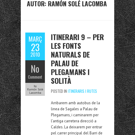
AUTOR:
RAMÓN SOLÉ LACOMBA
ITINERARI 9 – PER
MARÇ
LES FONTS
23
NATURALS DE
2010
PALAU DE
No
PLEGAMANS I
Comment
SOLITÀ
by
Ramón Solé
POSTED IN
ITINERARIS I RUTES
Lacomba
Arribarem amb autobus de la
linea de Sagales a Palau de
Plegamans, i caminarem per
l’antiga carretera direcció a
Caldes. La deixarem per entrar
pel carrer principal del Barri de