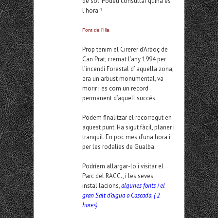
de sol. Podeu consultar quina es
l’hora ?
Font de l’Illa
Prop tenim el Cirerer d’Arboç de
Can Prat, cremat l’any 1994 per
l’incendi Forestal d’ aquella zona,
era un arbust monumental, va
morir i es com un record
permanent d’aquell succés.
Podem finalitzar el recorregut en
aquest punt. Ha sigut fàcil, planer i
tranquil. En poc mes d’una hora i
per les rodalies de Gualba.
Podríem allargar-lo i visitar el
Parc del RACC., i les seves
instal·lacions,
algunes fonts i el
gran Salt d’aigua o Cascada. ( 2
hores)