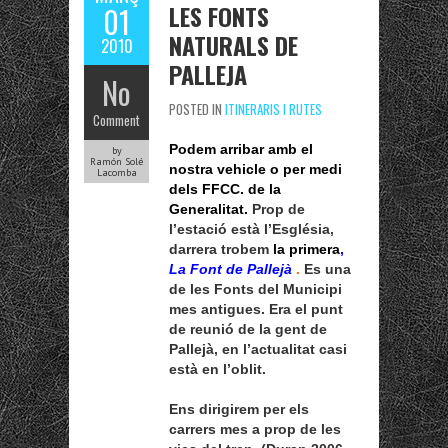
LES FONTS
01
NATURALS DE
2010
PALLEJA
No
POSTED IN
ITINERARIS I RUTES
Comment
Podem arribar amb el
by
Ramón Solé
nostra vehicle o per medi
Lacomba
dels FFCC. de la
Generalitat.
Prop de
l’estació està l’Església,
darrera trobem
la primera
,
La Font de Pallejà
.
Es una
de les Fonts del Municipi
mes antigues. Era el punt
de reunió de la gent de
Pallejà, en l’actualitat casi
està en l’oblit.
Ens dirigirem per els
carrers mes a prop de les