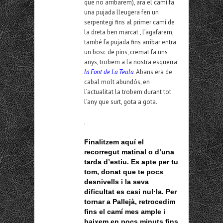
que no arribarem), ara el camí fa
una pujada lleugera fen un
serpentegi fins al primer camí de
la dreta ben marcat , l’agafarem,
també fa pujada fins arribar entra
un bosc de pins, cremat fa uns
anys, trobem a la nostra esquerra
la Font de La Teula
.
Abans era de
cabal molt abundós, en
l’actualitat la trobem durant tot
l’any que surt, gota a gota.
.
Finalitzem aquí el
recorregut matinal o d’una
tarda d’estiu. Es apte per tu
tom, donat que te pocs
desnivells i la seva
dificultat es casi nul·la. Per
tornar a Pallejà, retrocedim
fins el camí mes ample i
baixem en pocs minuts fins