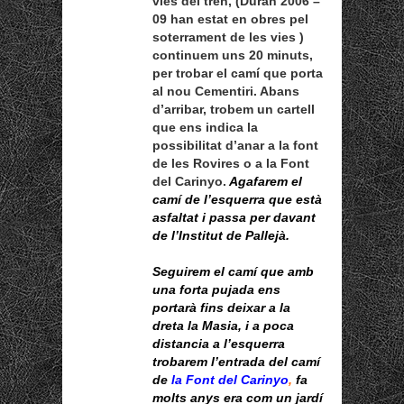
vies del tren, (Duran 2006 –
09 han estat en obres pel
soterrament de les vies )
continuem uns 20 minuts,
per trobar el camí que porta
al nou Cementiri. Abans
d’arribar, trobem un cartell
que ens indica la
possibilitat d’anar a la font
de les Rovires o a la Font
del Carinyo.
Agafarem el
camí de l’esquerra que està
asfaltat i passa per davant
de l’Institut de Pallejà.
Seguirem el camí que amb
una forta pujada ens
portarà fins deixar a la
dreta la Masia, i a poca
distancia a l’esquerra
trobarem l’entrada del camí
de
la Font del Carinyo
,
fa
molts anys era com un jardí