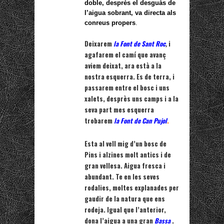
doble, desprès el desguàs de
l’aigua sobrant, va directa als
conreus propers
.
Deixarem
la Font de Sant Roc
,
i
agafarem el camí que avanç
aviem deixat, ara està a la
nostra esquerra. Es de terra, i
passarem entre el bosc i uns
xalets, desprès uns camps i a la
seva part mes esquerra
trobarem
la Font de Can Pujol
.
Esta al vell mig d’un bosc de
Pins i alzines molt antics i de
gran vellesa. Aigua fresca i
abundant. Te en les seves
rodalies, moltes explanades per
gaudir de la natura que ens
rodeja.
Igual que l’anterior,
dona l’aigua a una gran
Bassa
.