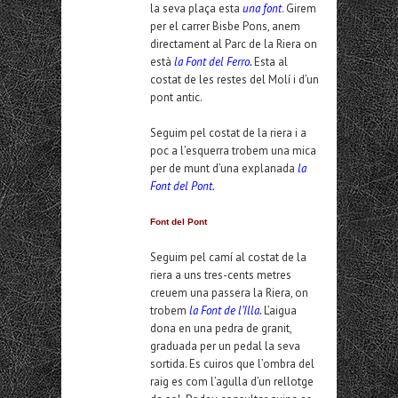
la seva plaça esta
una font
. Girem
per el carrer Bisbe Pons, anem
directament al Parc de la Riera on
està
la Font del Ferro.
Esta al
costat de les restes del Molí i d’un
pont antic.
Seguim pel costat de la riera i a
poc a l’esquerra trobem una mica
per de munt d’una explanada
la
Font del Pont.
Font del Pont
Seguim pel camí al costat de la
riera a uns tres-cents metres
creuem una passera la Riera, on
trobem
la Font de l’Illa.
L’aigua
dona en una pedra de granit,
graduada per un pedal la seva
sortida. Es cuiros que l’ombra del
raig es com l’agulla d’un rellotge