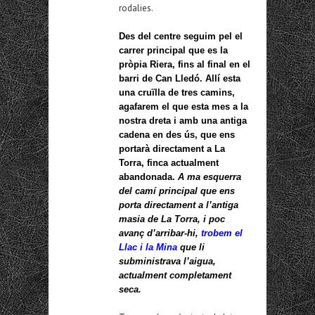
rodalies.
Des del centre seguim pel el
carrer principal que es la
pròpia Riera, fins al final en el
barri de Can Lledó. Allí esta
una cruïlla de tres camins,
agafarem el que esta mes a la
nostra dreta i amb una antiga
cadena en des ús, que ens
portarà directament a La
Torra, finca actualment
abandonada.
A ma esquerra
del camí principal que ens
porta directament a l’antiga
masia de La Torra, i poc
avanç d’arribar-hi,
trobem el
Llac i la Mina
que li
subministrava l’aigua,
actualment completament
seca.