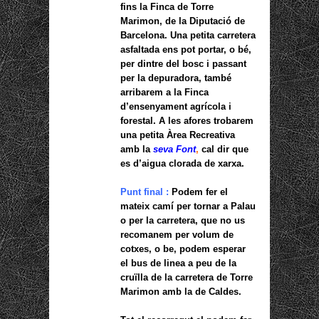
fins la Finca de Torre
Marimon, de la Diputació de
Barcelona. Una petita carretera
asfaltada ens pot portar, o bé,
per dintre del bosc i passant
per la depuradora, també
arribarem a la Finca
d’ensenyament agrícola i
forestal. A les afores trobarem
una petita Àrea Recreativa
amb la
seva Font
,
cal dir que
es d’aigua clorada de xarxa.
Punt final :
Podem fer el
mateix camí per tornar a Palau
o per la carretera, que no us
recomanem per volum de
cotxes, o be, podem esperar
el bus de linea a peu de la
cruïlla de la carretera de Torre
Marimon amb la de Caldes.