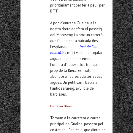
prioritàriament per fer a peu i per
BTT.
A poc d’entrar a Gualba, a la
nostra dreta agafem el passeig
del Montseny, i a poc un carreró
que fa una certa baixada fins
l’esplanada de la
font de Can
Blanxó.
Es molt visita per agafar
aigua o estar simplement a
l’ombra d’aquest lloc tranquil
prop de la Riera. Es molt
abundosa i apreciada les seves
aigües. Un petit camí baixa a
l’antic safareig, avui ple de
bardisses.
Font Can Blanxo
Tornem a la carretera o carrer
principal de Gualba, passem pel
costat de l’Església, que dintre de