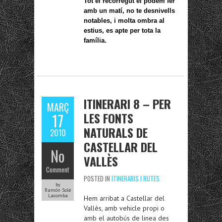
Tot el recorregut el podem fer
amb un matí, no te desnivells
notables, i molta ombra al
estius, es apte per tota la
família.
ITINERARI 8 – PER
MARÇ
LES FONTS
17
NATURALS DE
2010
CASTELLAR DEL
No
VALLÈS
Comment
POSTED IN
ITINERARIS I RUTES
by
Ramón Solé
Lacomba
Hem arribat a Castellar del
Vallès, amb vehicle propi o
amb el autobús de linea des