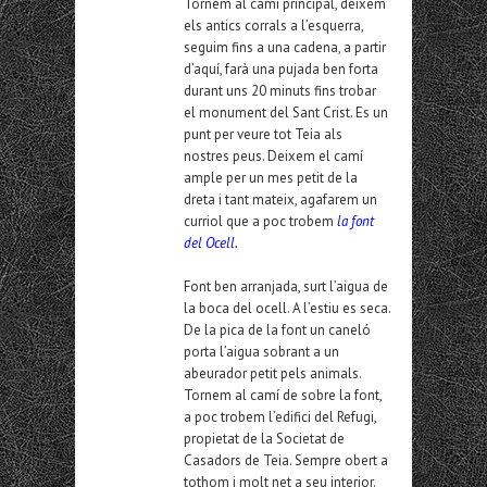
Tornem al camí principal, deixem
els antics corrals a l’esquerra,
seguim fins a una cadena, a partir
d’aquí, farà una pujada ben forta
durant uns 20 minuts fins trobar
el monument del Sant Crist. Es un
punt per veure tot Teia als
nostres peus. Deixem el camí
ample per un mes petit de la
dreta i tant mateix, agafarem un
curriol que a poc trobem
la font
del Ocell.
Font ben arranjada, surt l’aigua de
la boca del ocell. A l’estiu es seca.
De la pica de la font un caneló
porta l’aigua sobrant a un
abeurador petit pels animals.
Tornem al camí de sobre la font,
a poc trobem l’edifici del Refugi,
propietat de la Societat de
Casadors de Teia. Sempre obert a
tothom i molt net a seu interior.