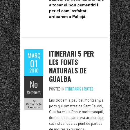
a tocar el nou cementiri i
per el camí asfaltat
arribarem a Pallejà.
ITINERARI 5 PER
MARÇ
LES FONTS
01
NATURALS DE
2010
GUALBA
No
POSTED IN
ITINERARIS I RUTES
Comment
Ens trobem a peu del Montseny, a
by
Ramón Solé
pocs quilometres de Sant Celoni,
Lacomba
Gualba es un Poble molt tranquil,
donat que la carretera acaba aquí,
cal indicar que es punt de partida
de moltes excursions