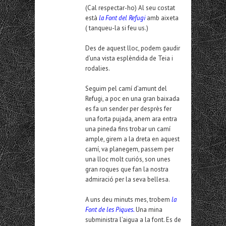
(Cal respectar-ho) Al seu costat
està
la Font del Refugi
amb aixeta
( tanqueu-la si feu us.)
Des de aquest lloc, podem gaudir
d’una vista esplèndida de Teia i
rodalies.
Seguim pel camí d’amunt del
Refugi, a poc en una gran baixada
es fa un sender per desprès fer
una forta pujada, anem ara entra
una pineda fins trobar un camí
ample, girem a la dreta en aquest
camí, va planegem, passem per
una lloc molt curiós, son unes
gran roques que fan la nostra
admiració per la seva bellesa.
A uns deu minuts mes, trobem
la
Font de les Piques.
Una mina
subministra l’aigua a la font. Es de