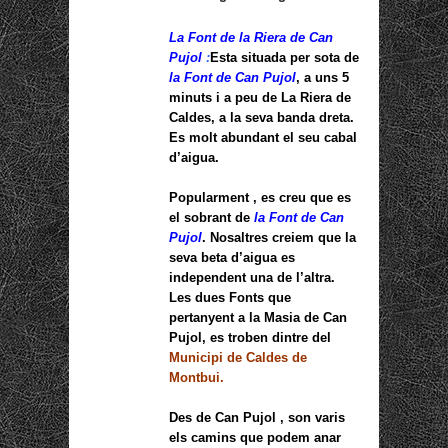
La Font de la Riera de Can
Pujol
:
Esta situada per sota de
la Font de Can Pujol
, a uns 5
minuts i a peu de La Riera de
Caldes, a la seva banda dreta.
Es molt abundant el seu cabal
d’aigua.
Popularment , es creu que es
el sobrant de
la Font de Can
Pujol
. Nosaltres creiem que la
seva beta d’aigua es
independent una de l’altra.
Les dues Fonts que
pertanyent a la Masia de Can
Pujol, es troben dintre del
Municipi de Caldes de
Montbui.
Des de Can Pujol , son varis
els camins que podem anar