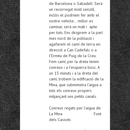
de Barcelona o Sabadell. Serà
un recorregut molt senzill,
inclòs el podríem fer amb el
nostre vehicle… millor es
caminar, serà un matí i apte
per tots. Ens dirigirem a la part
mes nord de la població i
agafarem el camí de terra en
direcció a Can Cadefalc o a
l’Ermita de Puig de la Creu.
Fem camí, per la dreta tenim
conreus i a l’esquerra bosc. A
un 15 minuts i a la dreta del
camí, trobem la edificació de la
Mina, que subministra l’aigua a
tots els conreus propers
mitjançant uns petits canals.
Conreus regats per l’aigua de
La Mina Font
dels Cassots