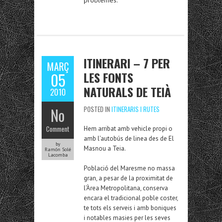
problemes.
ITINERARI – 7 PER
MARÇ
LES FONTS
05
NATURALS DE TEIÀ
2010
No
POSTED IN
ITINERARIS I RUTES
Comment
Hem arribat amb vehicle propi o
amb l’autobús de linea des de El
by
Masnou a Teia.
Ramón Solé
Lacomba
Població del Maresme no massa
gran, a pesar de la proximitat de
l’Àrea Metropolitana, conserva
encara el tradicional poble coster,
te tots els serveis i amb boniques
i notables masies per les seves