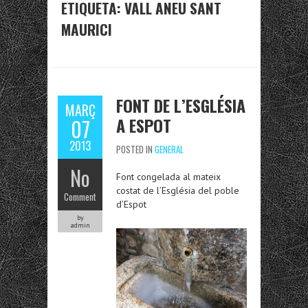
ETIQUETA:
VALL ANEU SANT
MAURICI
FONT DE L’ESGLÉSIA
MARÇ
A ESPOT
07
2013
POSTED IN
GENERAL
No
Font congelada al mateix
costat de l’Església del poble
Comment
d’Espot
by
admin