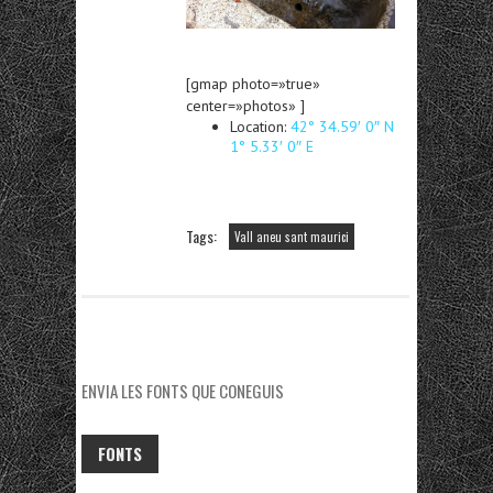
[gmap photo=»true»
center=»photos» ]
Location:
42° 34.59′ 0″ N
1° 5.33′ 0″ E
Tags:
Vall aneu sant maurici
ENVIA LES FONTS QUE CONEGUIS
FONTS