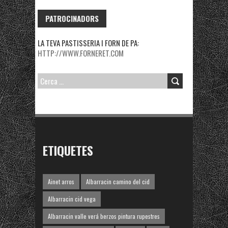
PATROCINADORS
LA TEVA PASTISSERIA I FORN DE PA:
HTTP://WWW.FORNERET.COM
CERCA:
ETIQUETES
Ainet arros
Albarracin camino del cid
Albarracin cid vega
Albarracin valle verá berzos pintura rupestres