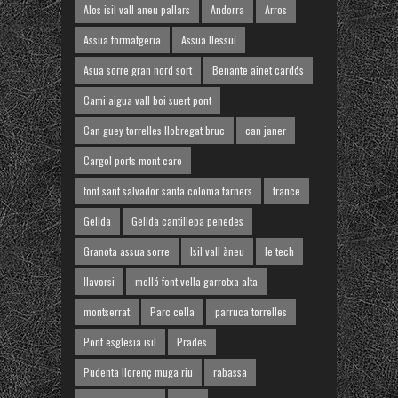
Alos isil vall aneu pallars
Andorra
Arros
Assua formatgeria
Assua llessuí
Asua sorre gran nord sort
Benante ainet cardós
Cami aigua vall boi suert pont
Can guey torrelles llobregat bruc
can janer
Cargol ports mont caro
font sant salvador santa coloma farners
france
Gelida
Gelida cantillepa penedes
Granota assua sorre
Isil vall àneu
le tech
llavorsi
molló font vella garrotxa alta
montserrat
Parc cella
parruca torrelles
Pont esglesia isil
Prades
Pudenta llorenç muga riu
rabassa