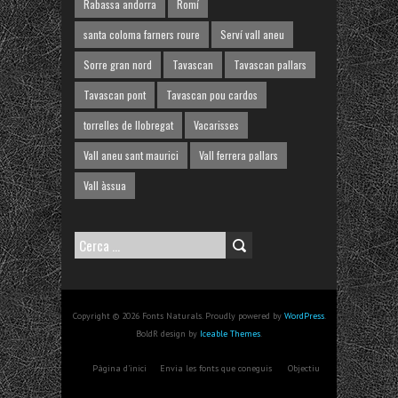
Rabassa andorra
Romí
santa coloma farners roure
Serví vall aneu
Sorre gran nord
Tavascan
Tavascan pallars
Tavascan pont
Tavascan pou cardos
torrelles de llobregat
Vacarisses
Vall aneu sant maurici
Vall ferrera pallars
Vall àssua
Cerca:
Copyright © 2026 Fonts Naturals. Proudly powered by
WordPress
.
BoldR design by
Iceable Themes
.
Pàgina d'inici
Envia les fonts que coneguis
Objectiu