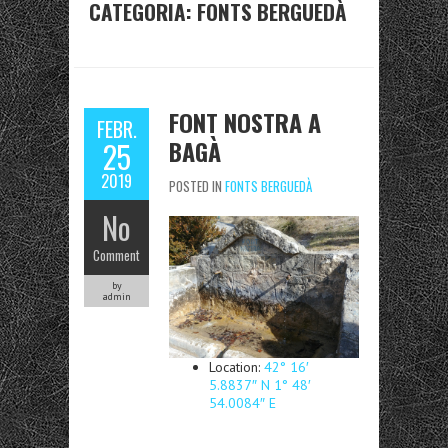
CATEGORIA:
FONTS BERGUEDÀ
FONT NOSTRA A
FEBR.
BAGÀ
25
2019
POSTED IN
FONTS BERGUEDÀ
No
Comment
by
admin
Location:
42° 16′
5.8837″ N 1° 48′
54.0084″ E