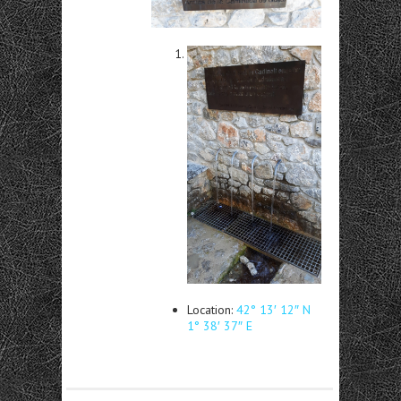
Location:
42° 13′ 12″ N
1° 38′ 37″ E