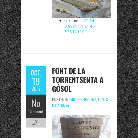
Location:
42° 14′
0.6929″ N 1° 46′
37.8121″ E
FONT DE LA
OCT.
TORRENTSENTA A
19
GÓSOL
2017
No
POSTED IN
FONTS BERGUEDÀ
,
FONTS
CATALUNYA
Comment
by
admin