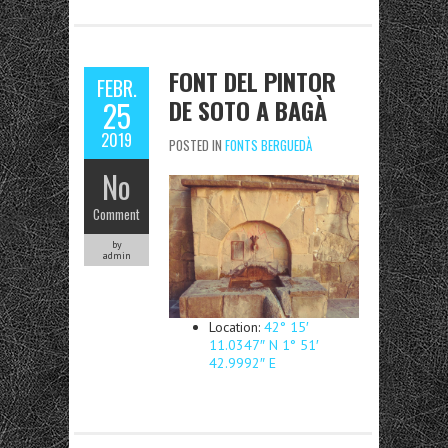
FONT DEL PINTOR
FEBR.
DE SOTO A BAGÀ
25
2019
POSTED IN
FONTS BERGUEDÀ
No
Comment
by
admin
Location:
42° 15′
11.0347″ N 1° 51′
42.9992″ E