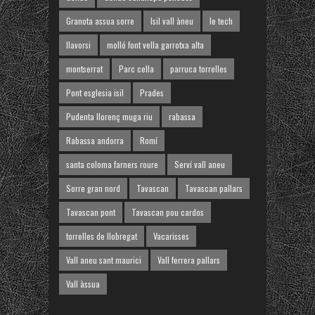
Granota assua sorre
Isil vall àneu
le tech
llavorsi
molló font vella garrotxa alta
montserrat
Parc cella
parruca torrelles
Pont esglesia isil
Prades
Pudenta llorenç muga riu
rabassa
Rabassa andorra
Romí
santa coloma farners roure
Serví vall aneu
Sorre gran nord
Tavascan
Tavascan pallars
Tavascan pont
Tavascan pou cardos
torrelles de llobregat
Vacarisses
Vall aneu sant maurici
Vall ferrera pallars
Vall àssua