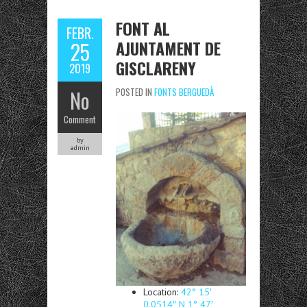
FONT AL
FEBR.
AJUNTAMENT DE
25
GISCLARENY
2019
No
POSTED IN
FONTS BERGUEDÀ
Comment
by
admin
Location:
42° 15′
0.0514″ N 1° 47′