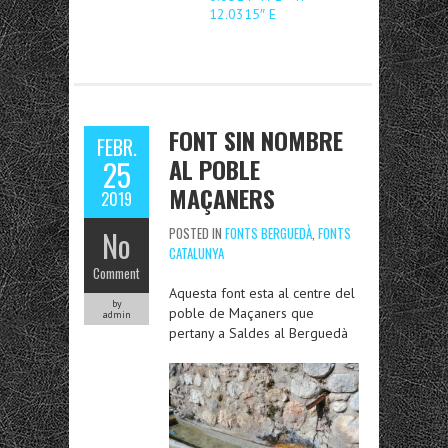
12.0315″ E
FONT SIN NOMBRE
FEBR.
AL POBLE
25
MAÇANERS
2019
No
POSTED IN
FONTS BERGUEDÀ
,
FONTS
CATALUNYA
Comment
Aquesta font esta al centre del
by
poble de Maçaners que
admin
pertany a Saldes al Berguedà