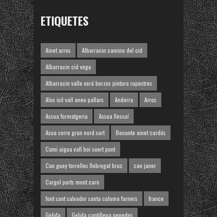
ETIQUETES
Ainet arros
Albarracin camino del cid
Albarracin cid vega
Albarracin valle verá berzos pintura rupestres
Alos isil vall aneu pallars
Andorra
Arros
Assua formatgeria
Assua llessuí
Asua sorre gran nord sort
Benante ainet cardós
Cami aigua vall boi suert pont
Can guey torrelles llobregat bruc
can janer
Cargol ports mont caro
font sant salvador santa coloma farners
france
Gelida
Gelida cantillepa penedes