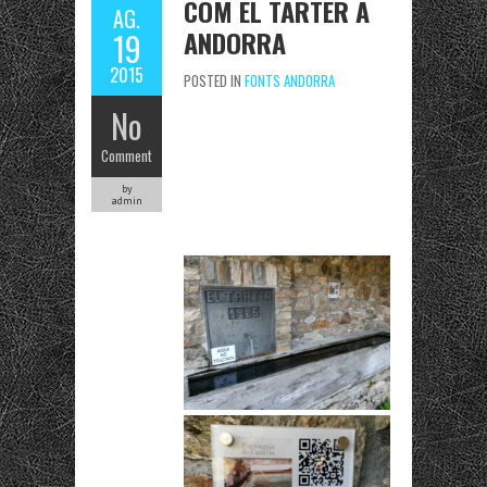
CÓM EL TARTER A
AG.
ANDORRA
19
2015
POSTED IN
FONTS ANDORRA
No
Comment
by
admin