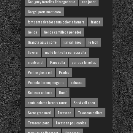
Can guey torrelles llobregat bruc
can janer
Cargol ports mont caro
font sant salvador santa coloma farners
france
Gelida
Gelida cantillepa penedes
Granota assua sorre
Isil vall àneu
le tech
llavorsi
molló font vella garrotxa alta
montserrat
Parc cella
parruca torrelles
Pont esglesia isil
Prades
Pudenta llorenç muga riu
rabassa
Rabassa andorra
Romí
santa coloma farners roure
Serví vall aneu
Sorre gran nord
Tavascan
Tavascan pallars
Tavascan pont
Tavascan pou cardos
torrelles de llobregat
Vacarisses