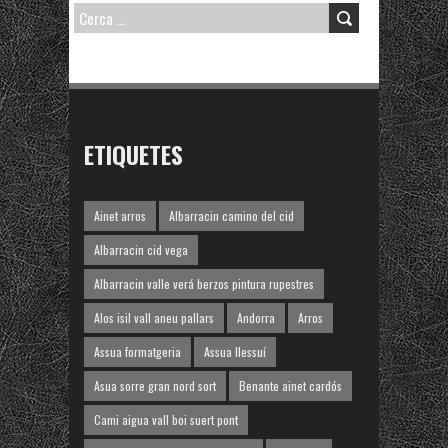
CERCA:
ETIQUETES
Ainet arros
Albarracin camino del cid
Albarracin cid vega
Albarracin valle verá berzos pintura rupestres
Alos isil vall aneu pallars
Andorra
Arros
Assua formatgeria
Assua llessuí
Asua sorre gran nord sort
Benante ainet cardós
Cami aigua vall boi suert pont