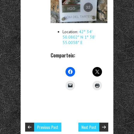
Location:
42° 34′
50.0802″ N 1° 38′
55.0058″ E
Comparteix:
Previous Post
Next Post