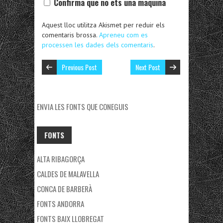
Confirma que no ets una maquina
Aquest lloc utilitza Akismet per reduir els
comentaris brossa.
Apreneu com es
processen les dades dels comentaris
.
Previous Post
Next Post
ENVIA LES FONTS QUE CONEGUIS
FONTS
ALTA RIBAGORÇA
CALDES DE MALAVELLA
CONCA DE BARBERÀ
FONTS ANDORRA
FONTS BAIX LLOBREGAT