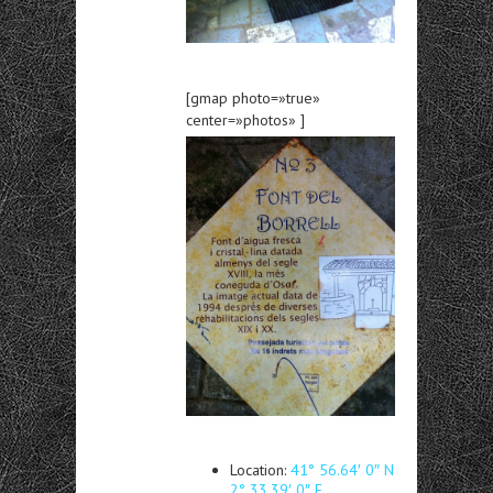
[gmap photo=»true»
center=»photos» ]
Location:
41° 56.64′ 0″ N
2° 33.39′ 0″ E