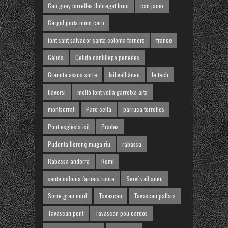
Can guey torrelles llobregat bruc
can janer
Cargol ports mont caro
font sant salvador santa coloma farners
france
Gelida
Gelida cantillepa penedes
Granota assua sorre
Isil vall àneu
le tech
llavorsi
molló font vella garrotxa alta
montserrat
Parc cella
parruca torrelles
Pont esglesia isil
Prades
Pudenta llorenç muga riu
rabassa
Rabassa andorra
Romí
santa coloma farners roure
Serví vall aneu
Sorre gran nord
Tavascan
Tavascan pallars
Tavascan pont
Tavascan pou cardos