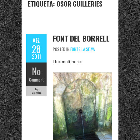
ETIQUETA:
OSOR GUILLERIES
FONT DEL BORRELL
AG.
28
POSTED IN
FONTS LA SELVA
2011
Lloc molt bonic
No
Comment
by
admin