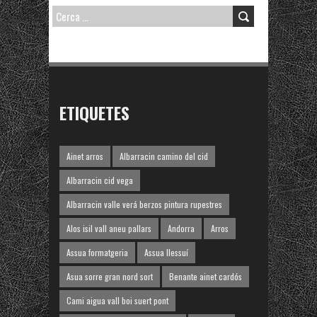
CERCA:
ETIQUETES
Ainet arros
Albarracin camino del cid
Albarracin cid vega
Albarracin valle verá berzos pintura rupestres
Alos isil vall aneu pallars
Andorra
Arros
Assua formatgeria
Assua llessuí
Asua sorre gran nord sort
Benante ainet cardós
Cami aigua vall boi suert pont