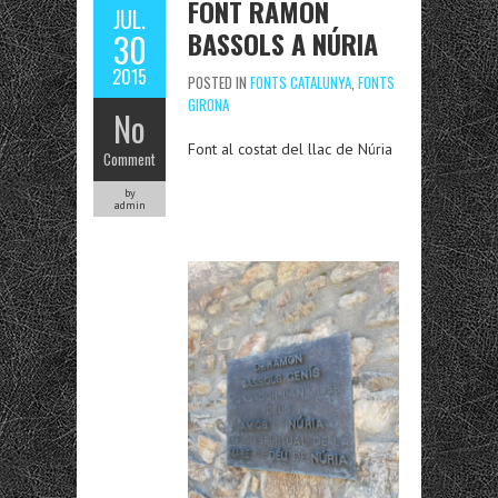
FONT RAMON
JUL.
BASSOLS A NÚRIA
30
2015
POSTED IN
FONTS CATALUNYA
,
FONTS
GIRONA
No
Font al costat del llac de Núria
Comment
by
admin