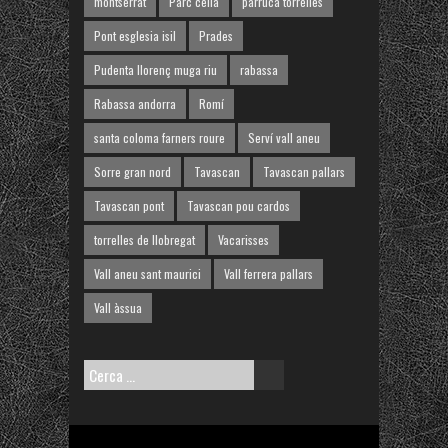
montserrat
Parc cella
parruca torrelles
Pont esglesia isil
Prades
Pudenta llorenç muga riu
rabassa
Rabassa andorra
Romí
santa coloma farners roure
Serví vall aneu
Sorre gran nord
Tavascan
Tavascan pallars
Tavascan pont
Tavascan pou cardos
torrelles de llobregat
Vacarisses
Vall aneu sant maurici
Vall ferrera pallars
Vall àssua
Cerca: