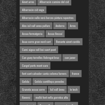
Ainet arros
Albarracin camino del cid
Albarracin cid vega
Albarracin valle verá berzos pintura rupestres
Alos isil vall aneu pallars
Andorra
Arros
Assua formatgeria
Assua llessuí
Asua sorre gran nord sort
Benante ainet cardós
Cami aigua vall boi suert pont
Can guey torrelles llobregat bruc
can janer
Cargol ports mont caro
font sant salvador santa coloma farners
france
Gelida
Gelida cantillepa penedes
Granota assua sorre
Isil vall àneu
le tech
llavorsi
molló font vella garrotxa alta