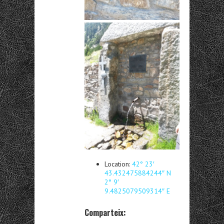
Location:
42° 23′
43.432475884244″ N
2° 9′
9.4825079509314″ E
Comparteix: