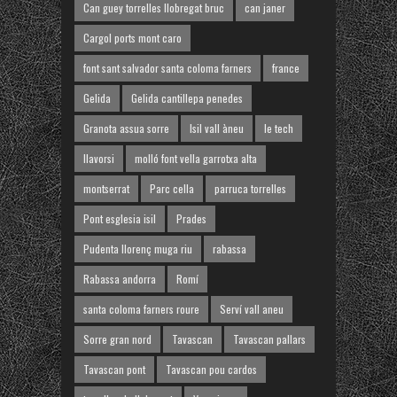
Can guey torrelles llobregat bruc
can janer
Cargol ports mont caro
font sant salvador santa coloma farners
france
Gelida
Gelida cantillepa penedes
Granota assua sorre
Isil vall àneu
le tech
llavorsi
molló font vella garrotxa alta
montserrat
Parc cella
parruca torrelles
Pont esglesia isil
Prades
Pudenta llorenç muga riu
rabassa
Rabassa andorra
Romí
santa coloma farners roure
Serví vall aneu
Sorre gran nord
Tavascan
Tavascan pallars
Tavascan pont
Tavascan pou cardos