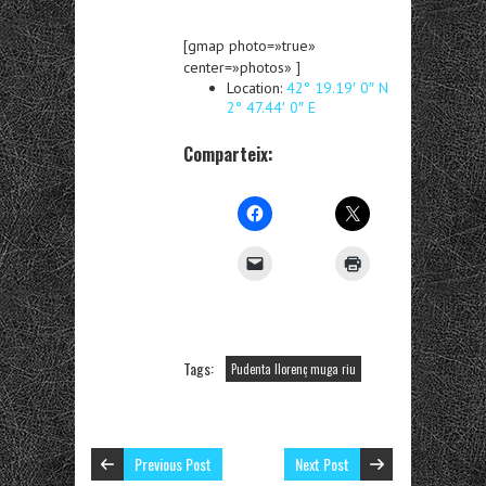
[gmap photo=»true»
center=»photos» ]
Location:
42° 19.19′ 0″ N
2° 47.44′ 0″ E
Comparteix:
Tags:
Pudenta llorenç muga riu
Previous Post
Next Post