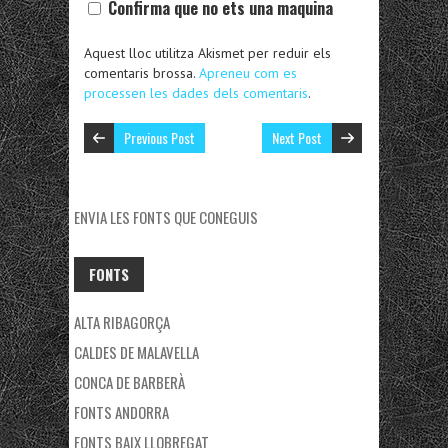
Confirma que no ets una maquina
Aquest lloc utilitza Akismet per reduir els
comentaris brossa.
Apreneu com es
processen les dades dels comentaris
.
Previous Post
Next Post
ENVIA LES FONTS QUE CONEGUIS
FONTS
ALTA RIBAGORÇA
CALDES DE MALAVELLA
CONCA DE BARBERÀ
FONTS ANDORRA
FONTS BAIX LLOBREGAT