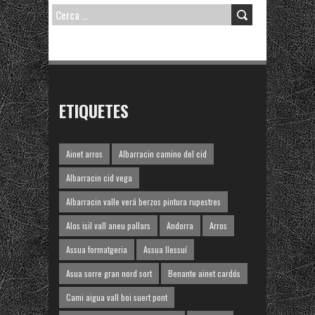
CERCA:
ETIQUETES
Ainet arros
Albarracin camino del cid
Albarracin cid vega
Albarracin valle verá berzos pintura rupestres
Alos isil vall aneu pallars
Andorra
Arros
Assua formatgeria
Assua llessuí
Asua sorre gran nord sort
Benante ainet cardós
Cami aigua vall boi suert pont