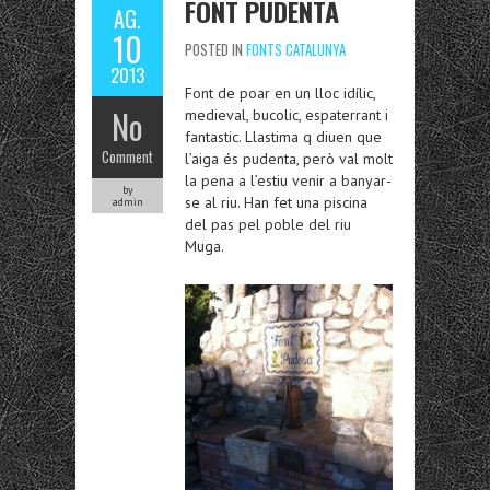
FONT PUDENTA
AG.
10
POSTED IN
FONTS CATALUNYA
2013
Font de poar en un lloc idílic,
No
medieval, bucolic, espaterrant i
fantastic. Llastima q diuen que
Comment
l’aiga és pudenta, però val molt
la pena a l’estiu venir a banyar-
by
se al riu. Han fet una piscina
admin
del pas pel poble del riu
Muga.