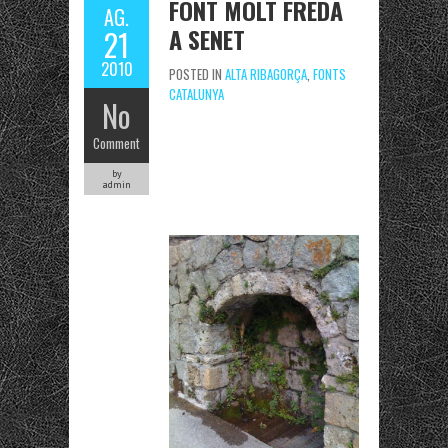
FONT MOLT FREDA
AG.
A SENET
21
2010
POSTED IN
ALTA RIBAGORÇA
,
FONTS
CATALUNYA
No
Comment
by
admin