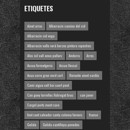
ETIQUETES
Ainet arros
Albarracin camino del cid
Albarracin cid vega
Albarracin valle verá berzos pintura rupestres
Alos isil vall aneu pallars
Andorra
Arros
Assua formatgeria
Assua llessuí
Asua sorre gran nord sort
Benante ainet cardós
Cami aigua vall boi suert pont
Can guey torrelles llobregat bruc
can janer
Cargol ports mont caro
font sant salvador santa coloma farners
france
Gelida
Gelida cantillepa penedes