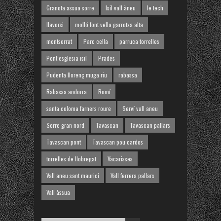
Granota assua sorre
Isil vall àneu
le tech
llavorsi
molló font vella garrotxa alta
montserrat
Parc cella
parruca torrelles
Pont esglesia isil
Prades
Pudenta llorenç muga riu
rabassa
Rabassa andorra
Romí
santa coloma farners roure
Serví vall aneu
Sorre gran nord
Tavascan
Tavascan pallars
Tavascan pont
Tavascan pou cardos
torrelles de llobregat
Vacarisses
Vall aneu sant maurici
Vall ferrera pallars
Vall àssua