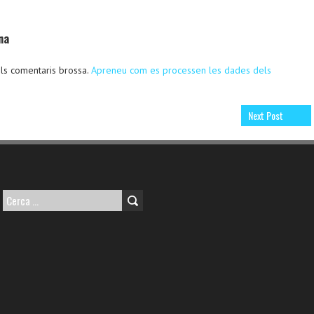
na
 els comentaris brossa.
Apreneu com es processen les dades dels
Next Post
Cerca: