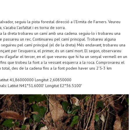
lvador, seguiu la pista forestal direcció a l’Ermita de Farners. Veureu
 s’acaba l’asfaltat i es torna de sorra.
, a la dreta trobareu un camí amb una cadena. seguiu-lo i trobareu una
ue passareu un rec. Continuareu pel camí principal. Trobareu alguna
 seguireu pel camí principal (el de la dreta) Més endavant, trobareu una
nçant per l’esquerra, el primer, és un camí mort. El segon, observareu
eu d’agafar el tercer, en el que veureu que hi ha un senyal vermell en un
 fins que trobeu la font a la vessant esquerra a la roca. Comprovareu el
En total, des de la cadena fins a la font poden haver uns 2’5-3 km
atitut 41,86000000 Longitut 2,60850000
ls: Latitut N41°51.6000′ Longitut E2°36.5100′