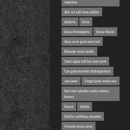
rupestres
Alos isil vall aneu pallars
Andorra
Arros
Assua formatgeria
Assua llessuí
Asua sorre gran nord sort
Benante ainet cardós
Cami aigua vall boi suert pont
Can guey torrelles llobregat bruc
can janer
Cargol ports mont caro
font sant salvador santa coloma
farners
france
Gelida
Gelida cantillepa penedes
Granota assua sorre