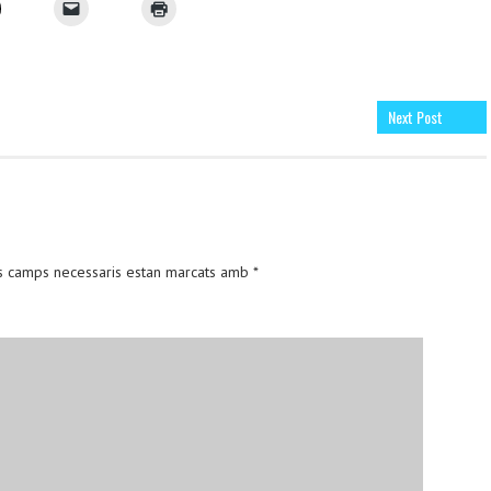
Next Post
s camps necessaris estan marcats amb
*