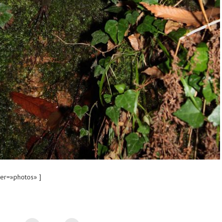
er=»photos» ]