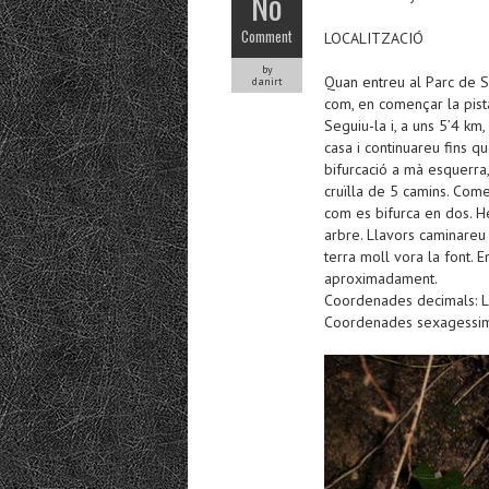
No
Comment
LOCALITZACIÓ
by
Quan entreu al Parc de Sa
danirt
com, en començar la pista,
Seguiu-la i, a uns 5’4 km
casa i continuareu fins q
bifurcació a mà esquerra,
cruïlla de 5 camins. Come
com es bifurca en dos. H
arbre. Llavors caminareu
terra moll vora la font. 
aproximadament.
Coordenades decimals: L
Coordenades sexagessima