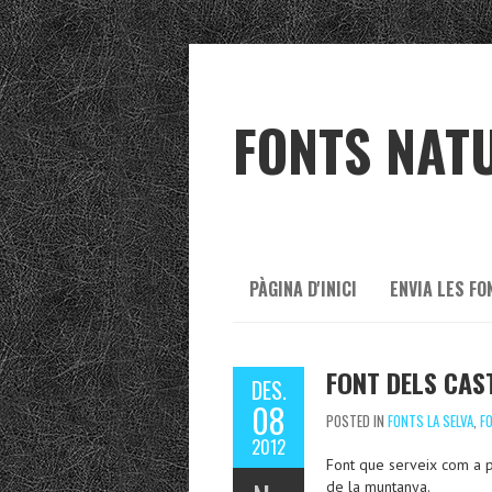
FONTS NAT
PÀGINA D'INICI
ENVIA LES FO
FONT DELS CA
DES.
08
POSTED IN
FONTS LA SELVA
,
F
2012
Font que serveix com a p
de la muntanya.