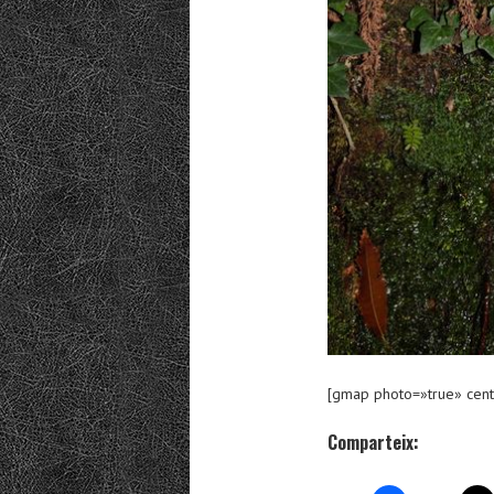
[gmap photo=»true» cent
Comparteix: