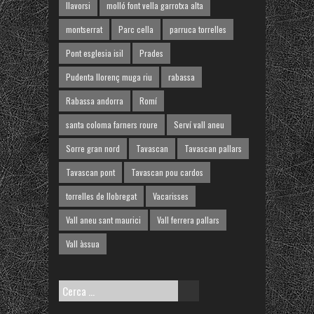
llavorsi
molló font vella garrotxa alta
montserrat
Parc cella
parruca torrelles
Pont esglesia isil
Prades
Pudenta llorenç muga riu
rabassa
Rabassa andorra
Romí
santa coloma farners roure
Serví vall aneu
Sorre gran nord
Tavascan
Tavascan pallars
Tavascan pont
Tavascan pou cardos
torrelles de llobregat
Vacarisses
Vall aneu sant maurici
Vall ferrera pallars
Vall àssua
Cerca: