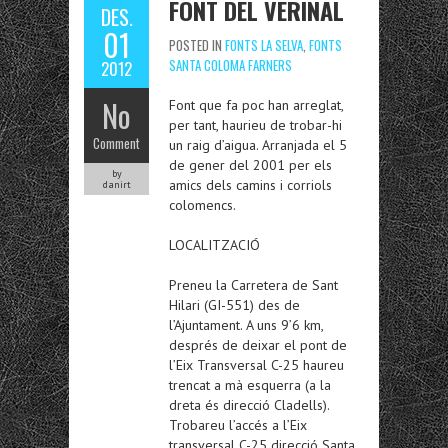
FONT DEL VERINAL
DES.
01
POSTED IN
FONTS LA SELVA
,
FONTS
SANTA COLOMA FARNERS
2012
No
Font que fa poc han arreglat,
per tant, haurieu de trobar-hi
Comment
un raig d’aigua. Arranjada el 5
de gener del 2001 per els
by
amics dels camins i corriols
danirt
colomencs.
LOCALITZACIÓ
Preneu la Carretera de Sant
Hilari (GI-551) des de
l’Ajuntament. A uns 9’6 km,
després de deixar el pont de
l’Eix Transversal C-25 haureu
trencat a mà esquerra (a la
dreta és direcció Cladells).
Trobareu l’accés a l’Eix
transversal C-25 direcció Santa