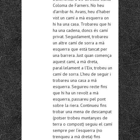
Coloma de Farners. No heu
d’arribar-hi. Avans, heu d’haber
vist un camí a mà esquerra on
hi ha una casa. Trobareu que hi
ha una cadena, doncs és camí
privat. Seguidament, trobareu
un altre camí de sorra a mà
esquerra que està tancat per
una barrera. Just quan comença
aquest camí, a mà dreta,
paral·lelament a l’Eix, trobeu un
camí de sorra. L’heu de seguir i
trobareu una casa a mà
esquerra. Seguireu recte fins
que hi ha un revolt a mà
esquerra, passareu pel pont
sobre la riera. Continueu fins
trobar una mena de descampat
(potser trobeu muntanyes de
terra o compost) seguiu el camí
sempre per l’esquerra (no
trenqueu a mà dreta) fins