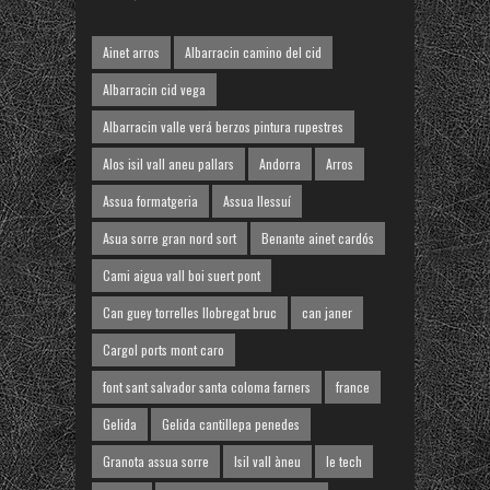
Ainet arros
Albarracin camino del cid
Albarracin cid vega
Albarracin valle verá berzos pintura rupestres
Alos isil vall aneu pallars
Andorra
Arros
Assua formatgeria
Assua llessuí
Asua sorre gran nord sort
Benante ainet cardós
Cami aigua vall boi suert pont
Can guey torrelles llobregat bruc
can janer
Cargol ports mont caro
font sant salvador santa coloma farners
france
Gelida
Gelida cantillepa penedes
Granota assua sorre
Isil vall àneu
le tech