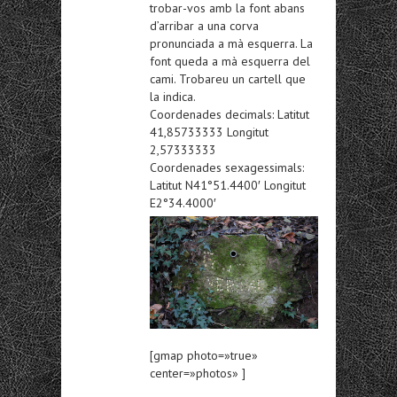
trobar-vos amb la font abans
d’arribar a una corva
pronunciada a mà esquerra. La
font queda a mà esquerra del
cami. Trobareu un cartell que
la indica.
Coordenades decimals: Latitut
41,85733333 Longitut
2,57333333
Coordenades sexagessimals:
Latitut N41°51.4400′ Longitut
E2°34.4000′
[gmap photo=»true»
center=»photos» ]