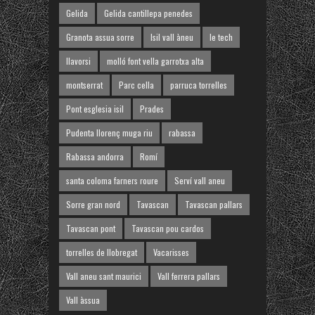
Gelida
Gelida cantillepa penedes
Granota assua sorre
Isil vall àneu
le tech
llavorsi
molló font vella garrotxa alta
montserrat
Parc cella
parruca torrelles
Pont esglesia isil
Prades
Pudenta llorenç muga riu
rabassa
Rabassa andorra
Romí
santa coloma farners roure
Serví vall aneu
Sorre gran nord
Tavascan
Tavascan pallars
Tavascan pont
Tavascan pou cardos
torrelles de llobregat
Vacarisses
Vall aneu sant maurici
Vall ferrera pallars
Vall àssua