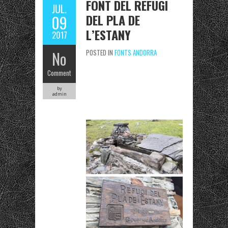
FONT DEL REFUGI
JUL.
DEL PLA DE
09
L’ESTANY
2017
No
POSTED IN
FONTS ANDORRA
Comment
by
admin