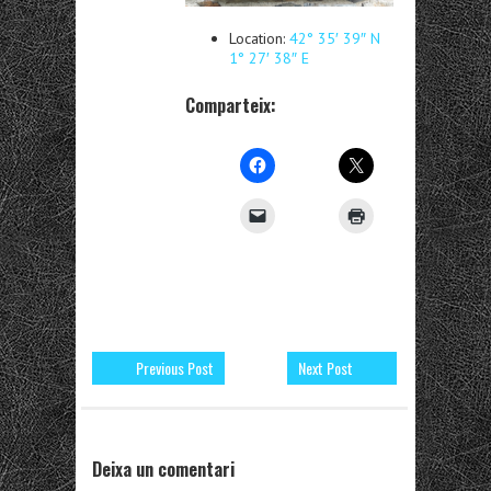
Location:
42° 35′ 39″ N
1° 27′ 38″ E
Comparteix:
Previous Post
Next Post
Deixa un comentari