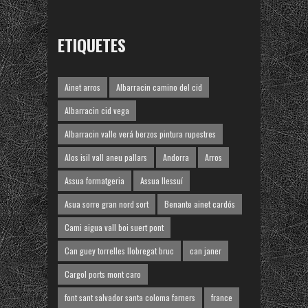
ETIQUETES
Ainet arros
Albarracin camino del cid
Albarracin cid vega
Albarracin valle verá berzos pintura rupestres
Alos isil vall aneu pallars
Andorra
Arros
Assua formatgeria
Assua llessuí
Asua sorre gran nord sort
Benante ainet cardós
Cami aigua vall boi suert pont
Can guey torrelles llobregat bruc
can janer
Cargol ports mont caro
font sant salvador santa coloma farners
france