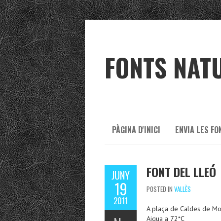
FONTS NAT
PÀGINA D'INICI
ENVIA LES FO
FONT DEL LLEÓ
JUNY
19
POSTED IN
VALLÈS
2011
A plaça de Caldes de Mo
Aigua a 72*C