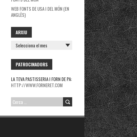
WEB FONTS DE USA I DEL MÓN (EN
ANGLÈS)
ARXIU
ARXIU
PATROCINADORS
LA TEVA PASTISSERIA I FORN DE PA:
HTTP://WWW.FORNERET.COM
CERCA: