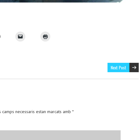
Next Post
s camps necessaris estan marcats amb
*