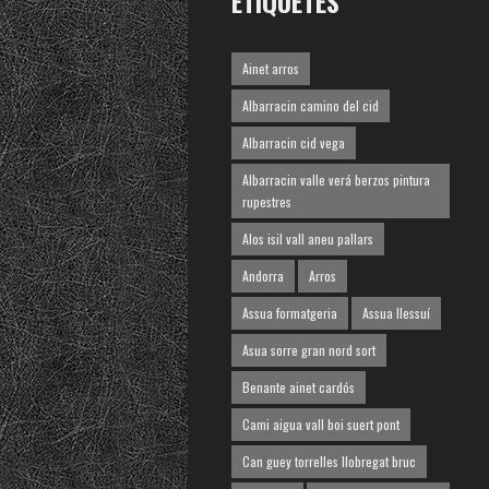
ETIQUETES
Ainet arros
Albarracin camino del cid
Albarracin cid vega
Albarracin valle verá berzos pintura
rupestres
Alos isil vall aneu pallars
Andorra
Arros
Assua formatgeria
Assua llessuí
Asua sorre gran nord sort
Benante ainet cardós
Cami aigua vall boi suert pont
Can guey torrelles llobregat bruc