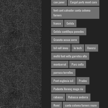
can janer
Cargol ports mont caro
font sant salvador santa coloma
farners
france
Gelida
Gelida cantillepa penedes
Granota assua sorre
Isil vall àneu
le tech
llavorsi
molló font vella garrotxa alta
montserrat
Parc cella
parruca torrelles
Pont esglesia isil
Prades
Pudenta llorenç muga riu
rabassa
Rabassa andorra
Romí
santa coloma farners roure