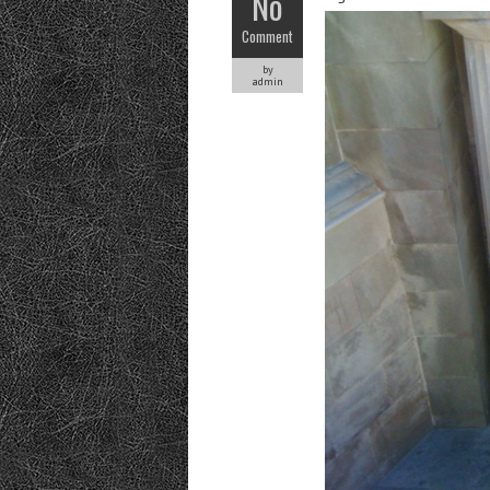
No
Comment
by
admin