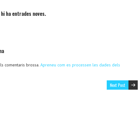
 hi ha entrades noves.
na
 els comentaris brossa.
Apreneu com es processen les dades dels
Next Post