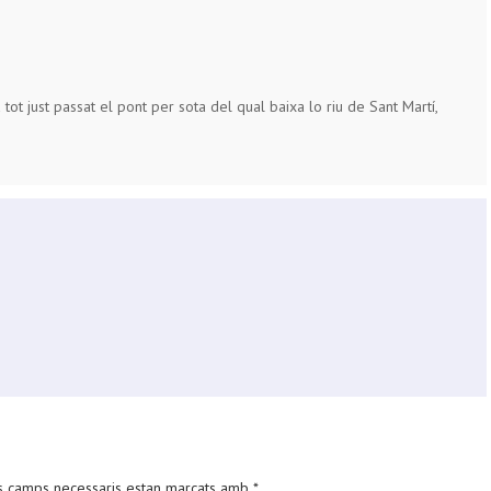
tot just passat el pont per sota del qual baixa lo riu de Sant Martí,
s camps necessaris estan marcats amb
*