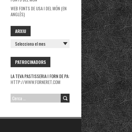
WEB FONTS DE USA I DEL MÓN (EN
ANGLÈS)
ARXIU
ARXIU
PATROCINADORS
LA TEVA PASTISSERIA I FORN DE PA:
HTTP://WWW.FORNERET.COM
CERCA: