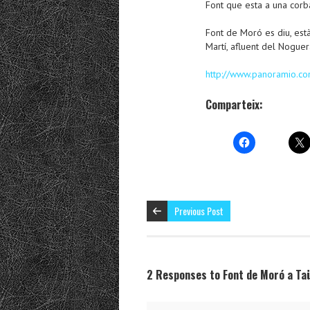
Font que esta a una corba
Font de Moró es diu, està
Martí, afluent del Noguer
http://www.panoramio.
Comparteix:
Previous Post
2 Responses to Font de Moró a Taü