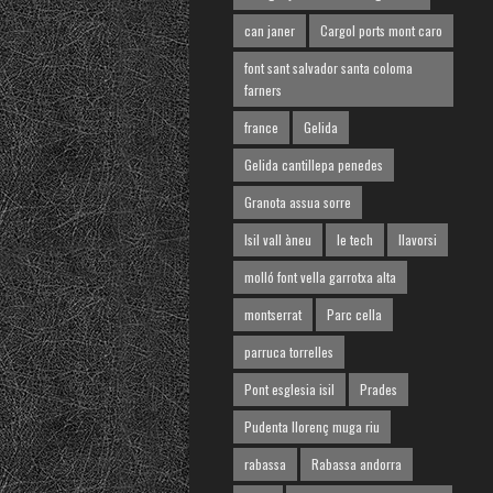
can janer
Cargol ports mont caro
font sant salvador santa coloma
farners
france
Gelida
Gelida cantillepa penedes
Granota assua sorre
Isil vall àneu
le tech
llavorsi
molló font vella garrotxa alta
montserrat
Parc cella
parruca torrelles
Pont esglesia isil
Prades
Pudenta llorenç muga riu
rabassa
Rabassa andorra