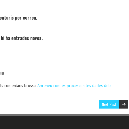
entaris per correu.
 hi ha entrades noves.
na
 els comentaris brossa.
Apreneu com es processen les dades dels
Next Post