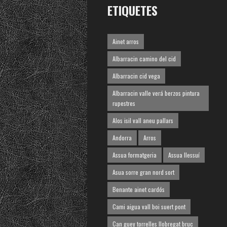
ETIQUETES
Ainet arros
Albarracin camino del cid
Albarracin cid vega
Albarracin valle verá berzos pintura
rupestres
Alos isil vall aneu pallars
Andorra
Arros
Assua formatgeria
Assua llessuí
Asua sorre gran nord sort
Benante ainet cardós
Cami aigua vall boi suert pont
Can guey torrelles llobregat bruc