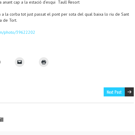
 anant cap a la estació d’esqui Taull Resort
 a la corba tot just passat el pont per sota del qual baixa lo riu de Sant
a de Tort.
com/photo/39622202
Next Post
ll