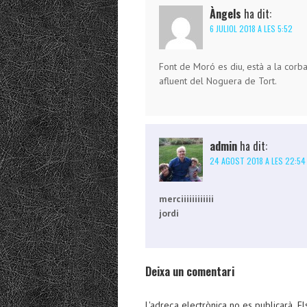
Àngels
ha dit:
6 JULIOL 2018 A LES 5:52
Font de Moró es diu, està a la corba 
afluent del Noguera de Tort.
admin
ha dit:
24 AGOST 2018 A LES 22:54
merciiiiiiiiiiii
jordi
Deixa un comentari
L'adreça electrònica no es publicarà.
El