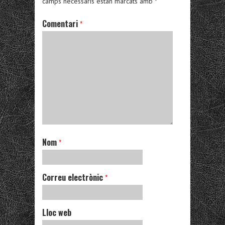
camps necessaris estan marcats amb
*
Comentari
*
Nom
*
Correu electrònic
*
Lloc web