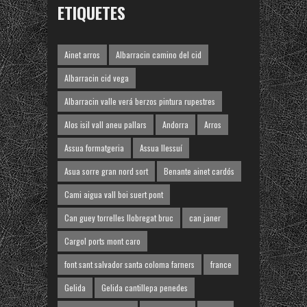
ETIQUETES
Ainet arros
Albarracin camino del cid
Albarracin cid vega
Albarracin valle verá berzos pintura rupestres
Alos isil vall aneu pallars
Andorra
Arros
Assua formatgeria
Assua llessuí
Asua sorre gran nord sort
Benante ainet cardós
Cami aigua vall boi suert pont
Can guey torrelles llobregat bruc
can janer
Cargol ports mont caro
font sant salvador santa coloma farners
france
Gelida
Gelida cantillepa penedes