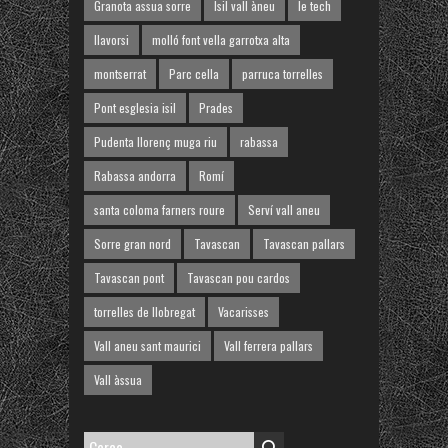
Granota assua sorre
Isil vall àneu
le tech
llavorsi
molló font vella garrotxa alta
montserrat
Parc cella
parruca torrelles
Pont esglesia isil
Prades
Pudenta llorenç muga riu
rabassa
Rabassa andorra
Romí
santa coloma farners roure
Serví vall aneu
Sorre gran nord
Tavascan
Tavascan pallars
Tavascan pont
Tavascan pou cardos
torrelles de llobregat
Vacarisses
Vall aneu sant maurici
Vall ferrera pallars
Vall àssua
Cerca: