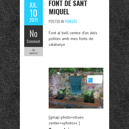
FONT DE SANT
JUL.
MIQUEL
10
2011
POSTED IN
PENEDÈS
No
Font al bell centre d’un dels
pobles amb mes fonts de
Comment
catalunya
by
admin
[gmap photo=»true»
center=»photos» ]