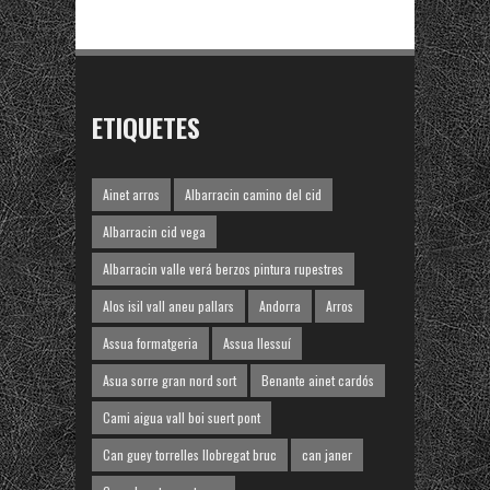
ETIQUETES
Ainet arros
Albarracin camino del cid
Albarracin cid vega
Albarracin valle verá berzos pintura rupestres
Alos isil vall aneu pallars
Andorra
Arros
Assua formatgeria
Assua llessuí
Asua sorre gran nord sort
Benante ainet cardós
Cami aigua vall boi suert pont
Can guey torrelles llobregat bruc
can janer