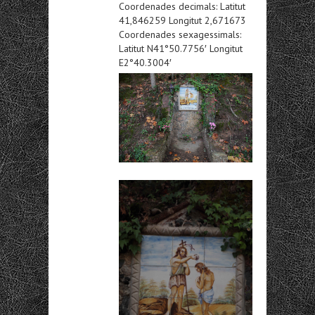
Coordenades decimals: Latitut
41,846259 Longitut 2,671673
Coordenades sexagessimals:
Latitut N41°50.7756′ Longitut
E2°40.3004′