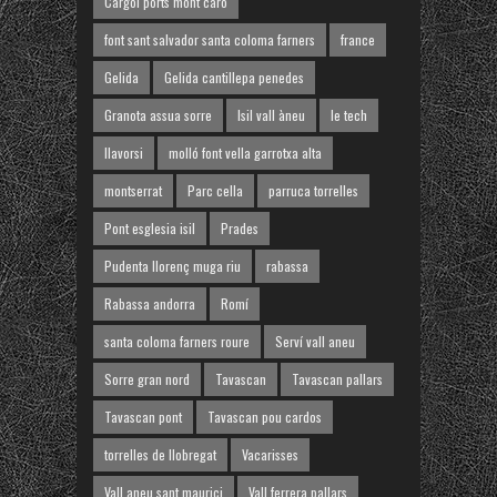
Cargol ports mont caro
font sant salvador santa coloma farners
france
Gelida
Gelida cantillepa penedes
Granota assua sorre
Isil vall àneu
le tech
llavorsi
molló font vella garrotxa alta
montserrat
Parc cella
parruca torrelles
Pont esglesia isil
Prades
Pudenta llorenç muga riu
rabassa
Rabassa andorra
Romí
santa coloma farners roure
Serví vall aneu
Sorre gran nord
Tavascan
Tavascan pallars
Tavascan pont
Tavascan pou cardos
torrelles de llobregat
Vacarisses
Vall aneu sant maurici
Vall ferrera pallars