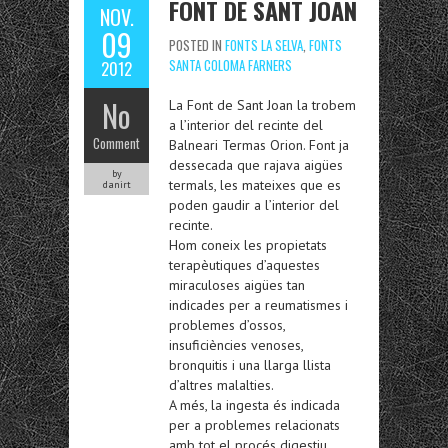
FONT DE SANT JOAN
NOV.
09
POSTED IN
FONTS LA SELVA
,
FONTS
SANTA COLOMA FARNERS
2012
No
La Font de Sant Joan la trobem
a l’interior del recinte del
Comment
Balneari Termas Orion. Font ja
dessecada que rajava aigües
by
termals, les mateixes que es
danirt
poden gaudir a l’interior del
recinte.
Hom coneix les propietats
terapèutiques d’aquestes
miraculoses aigües tan
indicades per a reumatismes i
problemes d’ossos,
insuficiències venoses,
bronquitis i una llarga llista
d’altres malalties.
A més, la ingesta és indicada
per a problemes relacionats
amb tot el procés digestiu