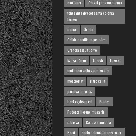
can janer
Cargol ports mont caro
font sant salvador santa coloma
farners
france
Gelida
Gelida cantillepa penedes
Granota assua sorre
Isil vall àneu
le tech
llavorsi
molló font vella garrotxa alta
montserrat
Parc cella
parruca torrelles
Pont esglesia isil
Prades
Pudenta llorenç muga riu
rabassa
Rabassa andorra
Romí
santa coloma farners roure