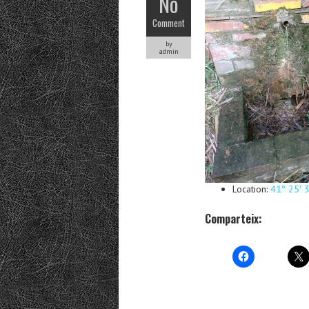
No
Comment
by
admin
Location:
41° 25′ 
Comparteix: