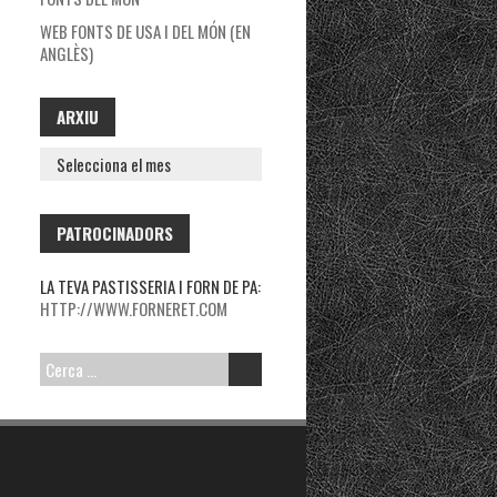
WEB FONTS DE USA I DEL MÓN (EN
ANGLÈS)
ARXIU
ARXIU
PATROCINADORS
LA TEVA PASTISSERIA I FORN DE PA:
HTTP://WWW.FORNERET.COM
CERCA: