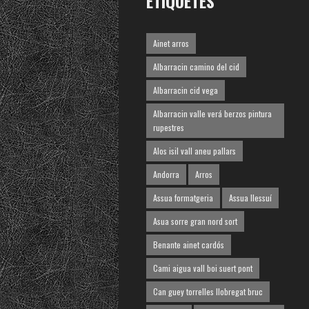
ETIQUETES
Ainet arros
Albarracin camino del cid
Albarracin cid vega
Albarracin valle verá berzos pintura
rupestres
Alos isil vall aneu pallars
Andorra
Arros
Assua formatgeria
Assua llessuí
Asua sorre gran nord sort
Benante ainet cardós
Cami aigua vall boi suert pont
Can guey torrelles llobregat bruc