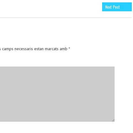
Next Post
s camps necessaris estan marcats amb
*