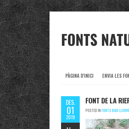
FONTS NAT
PÀGINA D'INICI
ENVIA LES FO
FONT DE LA RIE
DES.
01
POSTED IN
FONTS BAIX LLOBR
2019