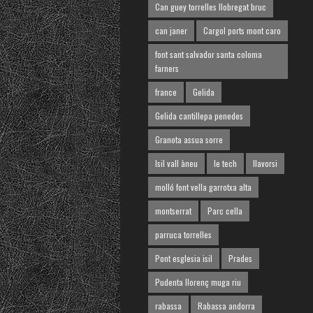
Can guey torrelles llobregat bruc
can janer
Cargol ports mont caro
font sant salvador santa coloma
farners
france
Gelida
Gelida cantillepa penedes
Granota assua sorre
Isil vall àneu
le tech
llavorsi
molló font vella garrotxa alta
montserrat
Parc cella
parruca torrelles
Pont esglesia isil
Prades
Pudenta llorenç muga riu
rabassa
Rabassa andorra