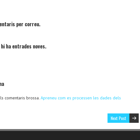
entaris per correu.
 hi ha entrades noves.
na
 els comentaris brossa.
Apreneu com es processen les dades dels
Next Post