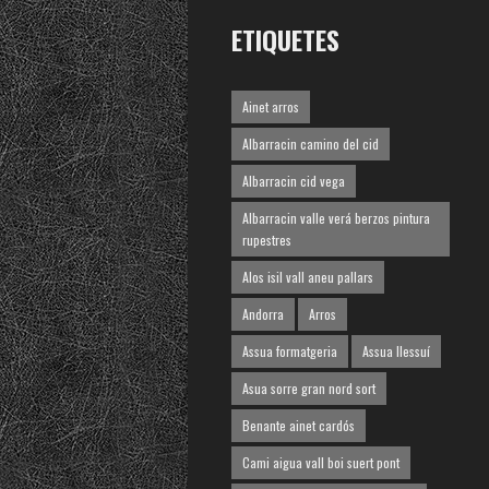
ETIQUETES
Ainet arros
Albarracin camino del cid
Albarracin cid vega
Albarracin valle verá berzos pintura
rupestres
Alos isil vall aneu pallars
Andorra
Arros
Assua formatgeria
Assua llessuí
Asua sorre gran nord sort
Benante ainet cardós
Cami aigua vall boi suert pont