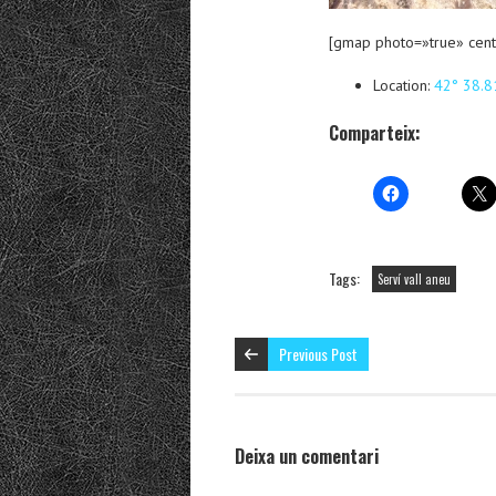
[gmap photo=»true» cent
Location:
42° 38.81
Comparteix:
Tags:
Serví vall aneu
Previous Post
Deixa un comentari