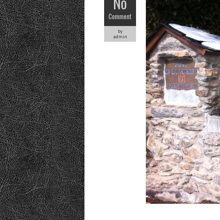
No
Comment
by
admin