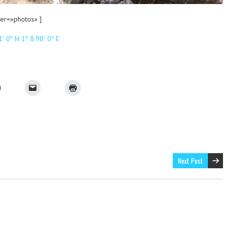
er=»photos» ]
′ 0″ N 1° 8.98′ 0″ E
Next Post