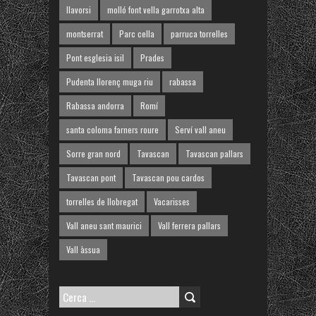
llavorsi
molló font vella garrotxa alta
montserrat
Parc cella
parruca torrelles
Pont esglesia isil
Prades
Pudenta llorenç muga riu
rabassa
Rabassa andorra
Romí
santa coloma farners roure
Serví vall aneu
Sorre gran nord
Tavascan
Tavascan pallars
Tavascan pont
Tavascan pou cardos
torrelles de llobregat
Vacarisses
Vall aneu sant maurici
Vall ferrera pallars
Vall àssua
Cerca: