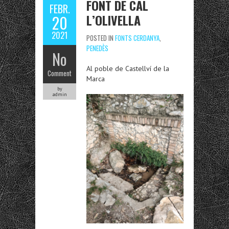
FONT DE CAL
FEBR.
L’OLIVELLA
20
2021
POSTED IN
FONTS CERDANYA
,
PENEDÈS
No
Al poble de Castellví de la
Comment
Marca
by
admin