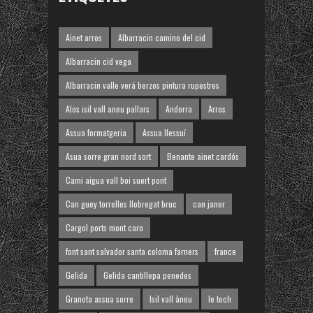
Ainet arros
Albarracin camino del cid
Albarracin cid vega
Albarracin valle verá berzos pintura rupestres
Alos isil vall aneu pallars
Andorra
Arros
Assua formatgeria
Assua llessuí
Asua sorre gran nord sort
Benante ainet cardós
Cami aigua vall boi suert pont
Can guey torrelles llobregat bruc
can janer
Cargol ports mont caro
font sant salvador santa coloma farners
france
Gelida
Gelida cantillepa penedes
Granota assua sorre
Isil vall àneu
le tech