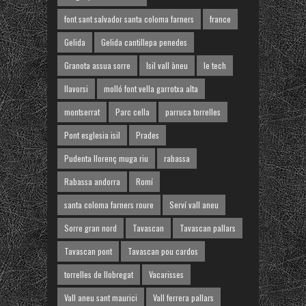
font sant salvador santa coloma farners
france
Gelida
Gelida cantillepa penedes
Granota assua sorre
Isil vall àneu
le tech
llavorsi
molló font vella garrotxa alta
montserrat
Parc cella
parruca torrelles
Pont esglesia isil
Prades
Pudenta llorenç muga riu
rabassa
Rabassa andorra
Romí
santa coloma farners roure
Serví vall aneu
Sorre gran nord
Tavascan
Tavascan pallars
Tavascan pont
Tavascan pou cardos
torrelles de llobregat
Vacarisses
Vall aneu sant maurici
Vall ferrera pallars