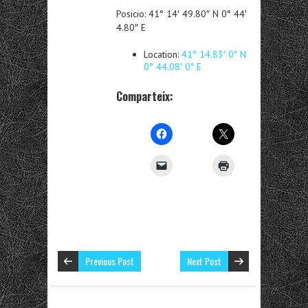
Posicio: 41° 14′ 49.80″ N 0° 44′
4.80″ E
Location:
41° 14.83′ 0″ N
0° 44.08′ 0″ E
Comparteix:
Previous Post
Next Post