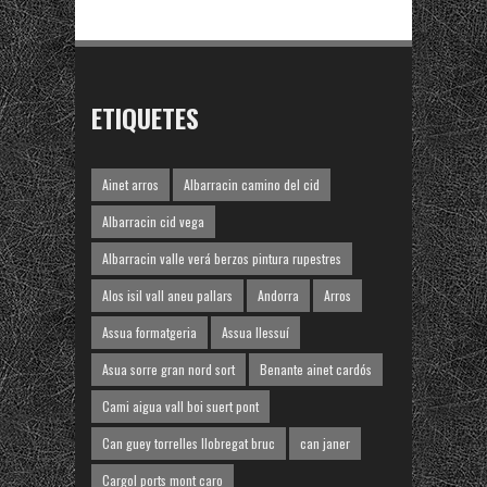
ETIQUETES
Ainet arros
Albarracin camino del cid
Albarracin cid vega
Albarracin valle verá berzos pintura rupestres
Alos isil vall aneu pallars
Andorra
Arros
Assua formatgeria
Assua llessuí
Asua sorre gran nord sort
Benante ainet cardós
Cami aigua vall boi suert pont
Can guey torrelles llobregat bruc
can janer
Cargol ports mont caro