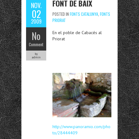
FONT DE BAIX
NOV.
02
POSTED IN
FONTS CATALUNYA
,
FONTS
PRIORAT
2009
No
En el poble de Cabacés al
Priorat
Comment
by
admin
http://www.panoramio.com/pho
to/28444409