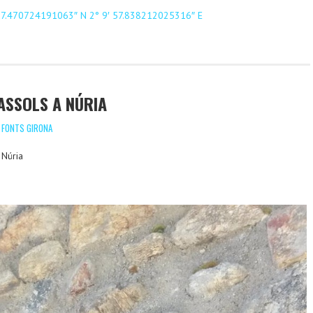
57.470724191063″ N 2° 9′ 57.838212025316″ E
ASSOLS A NÚRIA
,
FONTS GIRONA
 Núria