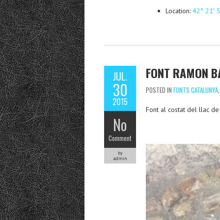
Location:
42° 21′ 
FONT RAMON B
JUL.
30
POSTED IN
FONTS CATALUNYA
2015
Font al costat del llac de
No
Comment
by
admin