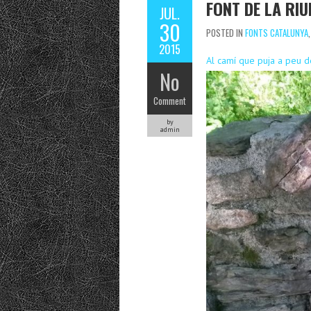
FONT DE LA RI
JUL.
30
POSTED IN
FONTS CATALUNYA
2015
Al camí que puja a peu d
No
Comment
by
admin