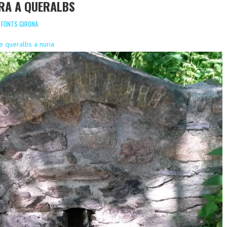
URA A QUERALBS
,
FONTS GIRONA
e queralbs a nuria