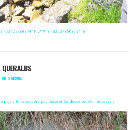
43.432475884244″ N 2° 9′ 9.4825079509314″ E
A QUERALBS
,
FONTS GIRONA
que puja a fontalba però poc després de deixar les ultimes cases a