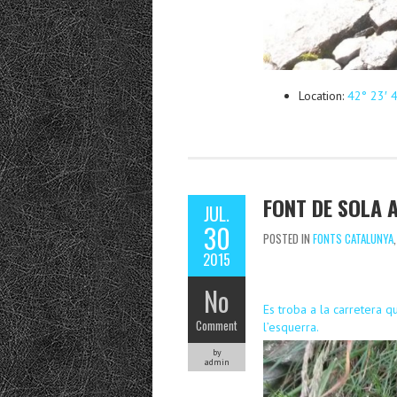
Location:
42° 23′ 
FONT DE SOLA 
JUL.
30
POSTED IN
FONTS CATALUNYA
2015
No
Es troba a la carretera 
Comment
l’esquerra.
by
admin